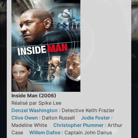
Inside Man (2006)
Réalisé par Spike Lee
Denzel Washington
: Detective Keith Frazier
Clive Owen
: Dalton Russell
Jodie Foster
:
Madeline White
Christopher Plummer
: Arthur
Case
Willem Dafoe
: Captain John Darius