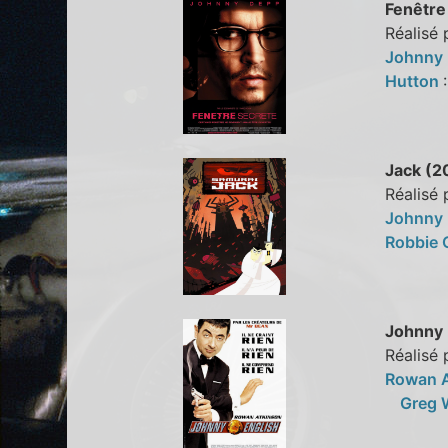
Fenêtre
Réalisé
Johnny
Hutton
Jack (2
Réalisé 
Johnny
Robbie 
Johnny 
Réalisé 
Rowan 
Greg 