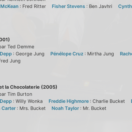
l McKean
: Fred Ritter
Fisher Stevens
: Ben Javhri
Cynth
001)
 par Ted Demme
 Depp
: George Jung
Pénélope Cruz
: Mirtha Jung
Rache
 Fred Jung
et la Chocolaterie (2005)
par Tim Burton
 Depp
: Willy Wonka
Freddie Highmore
: Charlie Bucket
 Carter
: Mrs. Bucket
Noah Taylor
: Mr. Bucket