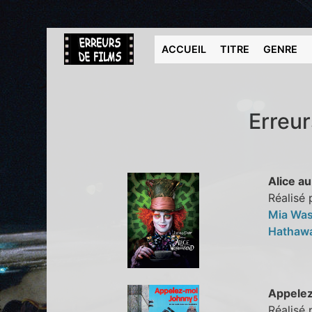
ACCUEIL
TITRE
GENRE
Erreur
Alice a
Réalisé 
Mia Wa
Hathaw
Appelez
Réalisé