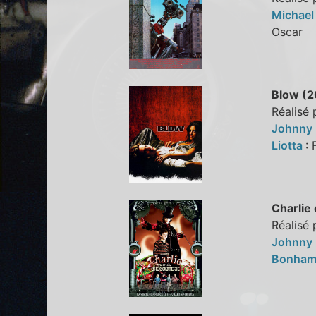
Michae
Oscar
Blow (2
Réalisé
Johnny
Liotta
:
Charlie 
Réalisé 
Johnny
Bonham