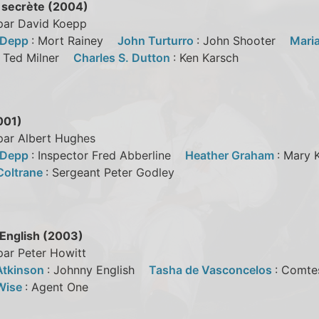
 secrète (2004)
 par David Koepp
 Depp
: Mort Rainey
John Turturro
: John Shooter
Maria
: Ted Milner
Charles S. Dutton
: Ken Karsch
001)
par Albert Hughes
 Depp
: Inspector Fred Abberline
Heather Graham
: Mary
Coltrane
: Sergeant Peter Godley
English (2003)
par Peter Howitt
Atkinson
: Johnny English
Tasha de Vasconcelos
: Comt
Wise
: Agent One