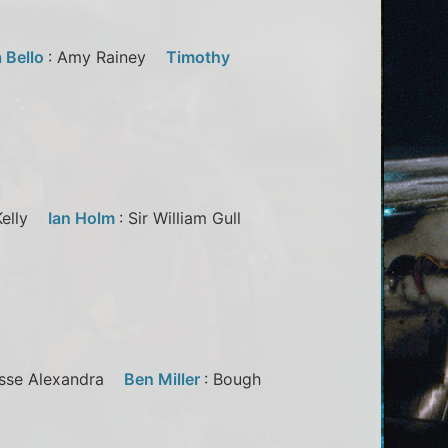
 Bello
: Amy Rainey
Timothy
 Kelly
Ian Holm
: Sir William Gull
esse Alexandra
Ben Miller
: Bough