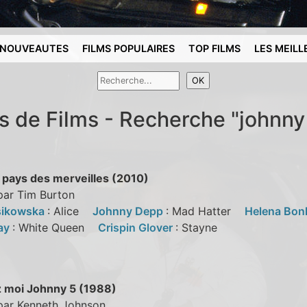
NOUVEAUTES
FILMS POPULAIRES
TOP FILMS
LES MEILL
s de Films - Recherche "johnn
u pays des merveilles (2010)
par Tim Burton
sikowska
: Alice
Johnny Depp
: Mad Hatter
Helena Bon
ay
: White Queen
Crispin Glover
: Stayne
 moi Johnny 5 (1988)
 par Kenneth Johnson