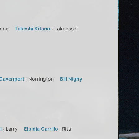
-Bone
Takeshi Kitano
: Takahashi
 Davenport
: Norrington
Bill Nighy
ll
: Larry
Elpidia Carrillo
: Rita