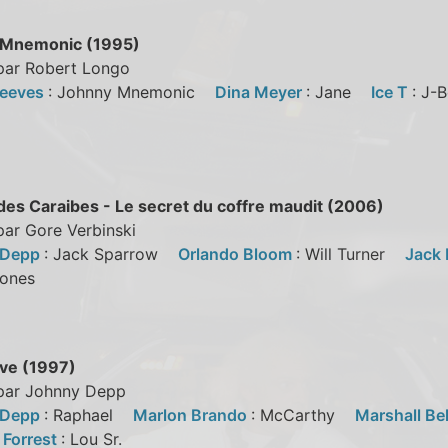
 Mnemonic (1995)
 par Robert Longo
Reeves
: Johnny Mnemonic
Dina Meyer
: Jane
Ice T
: J
 des Caraibes - Le secret du coffre maudit (2006)
par Gore Verbinski
 Depp
: Jack Sparrow
Orlando Bloom
: Will Turner
Jack
 Jones
ve (1997)
 par Johnny Depp
 Depp
: Raphael
Marlon Brando
: McCarthy
Marshall Be
 Forrest
: Lou Sr.