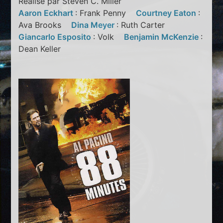
Réalisé par Steven C. Miller
Aaron Eckhart
: Frank Penny
Courtney Eaton
:
Ava Brooks
Dina Meyer
: Ruth Carter
Giancarlo Esposito
: Volk
Benjamin McKenzie
:
Dean Keller