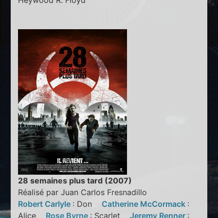
Heywood R. Floyd
28 semaines plus tard (2007)
Réalisé par Juan Carlos Fresnadillo
Robert Carlyle
: Don
Catherine McCormack
:
Alice
Rose Byrne
: Scarlet
Jeremy Renner
: