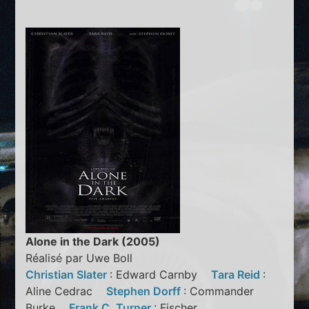
Alone in the Dark (2005)
Réalisé par Uwe Boll
Christian Slater
: Edward Carnby
Tara Reid
:
Aline Cedrac
Stephen Dorff
: Commander
Burke
Frank C. Turner
: Fischer