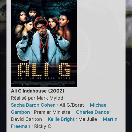
Ali G Indahouse (2002)
Réalisé par Mark Mylod
Sacha Baron Cohen
: Ali G/Borat
Michael
Gambon
: Premier Ministre
Charles Dance
:
David Carlton
Kellie Bright
: Me Julie
Martin
Freeman
: Ricky C