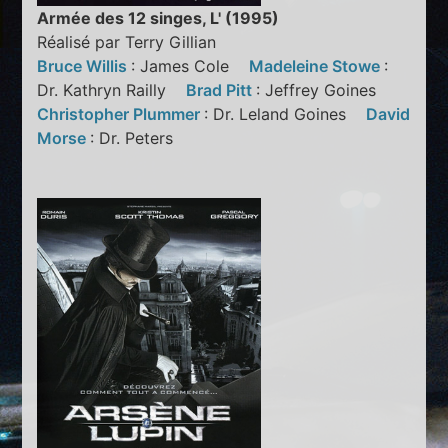
Armée des 12 singes, L' (1995)
Réalisé par Terry Gillian
Bruce Willis
: James Cole
Madeleine Stowe
:
Dr. Kathryn Railly
Brad Pitt
: Jeffrey Goines
Christopher Plummer
: Dr. Leland Goines
David
Morse
: Dr. Peters