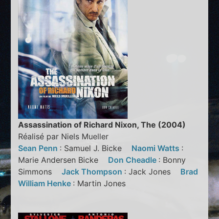
Assassination of Richard Nixon, The (2004)
Réalisé par Niels Mueller
Sean Penn
: Samuel J. Bicke
Naomi Watts
:
Marie Andersen Bicke
Don Cheadle
: Bonny
Simmons
Jack Thompson
: Jack Jones
Brad
William Henke
: Martin Jones