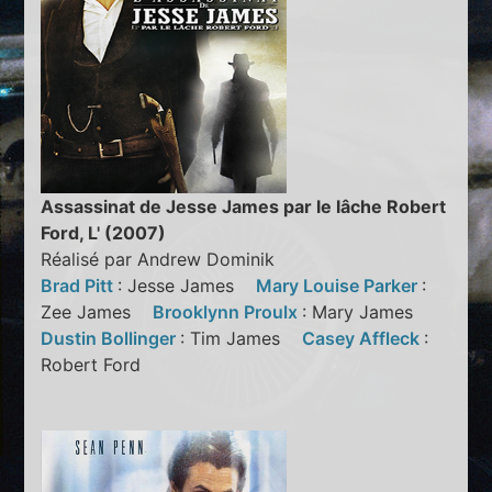
Assassinat de Jesse James par le lâche Robert
Ford, L' (2007)
Réalisé par Andrew Dominik
Brad Pitt
: Jesse James
Mary Louise Parker
:
Zee James
Brooklynn Proulx
: Mary James
Dustin Bollinger
: Tim James
Casey Affleck
:
Robert Ford