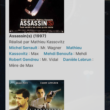
Assassin(s) (1997)
Réalisé par Mathieu Kassovitz
Michel Serrault
: Mr. Wagner
Mathieu
Kassovitz
: Max
Mehdi Benoufa
: Mehdi
Robert Gendreu
: Mr. Vidal
Danièle Lebrun
:
Mère de Max