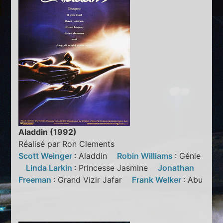
Aladdin (1992)
Réalisé par Ron Clements
Scott Weinger
: Aladdin
Robin Williams
: Génie
Linda Larkin
: Princesse Jasmine
Jonathan
Freeman
: Grand Vizir Jafar
Frank Welker
: Abu