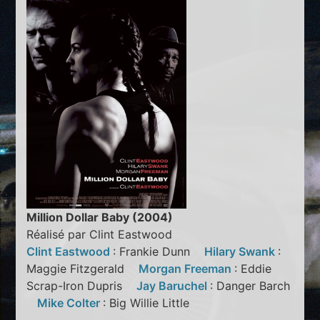
Million Dollar Baby (2004)
Réalisé par Clint Eastwood
Clint Eastwood
: Frankie Dunn
Hilary Swank
:
Maggie Fitzgerald
Morgan Freeman
: Eddie
Scrap-Iron Dupris
Jay Baruchel
: Danger Barch
Mike Colter
: Big Willie Little