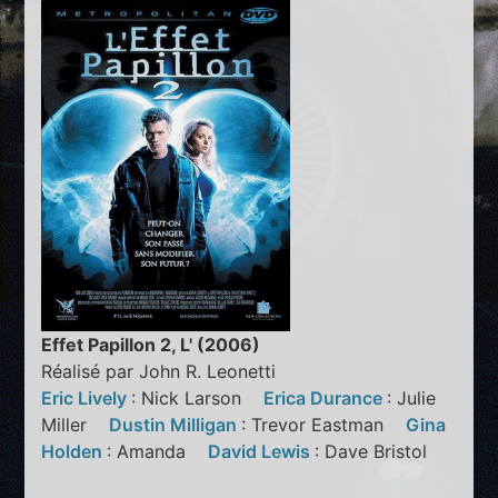
Effet Papillon 2, L' (2006)
Réalisé par John R. Leonetti
Eric Lively
: Nick Larson
Erica Durance
: Julie
Miller
Dustin Milligan
: Trevor Eastman
Gina
Holden
: Amanda
David Lewis
: Dave Bristol