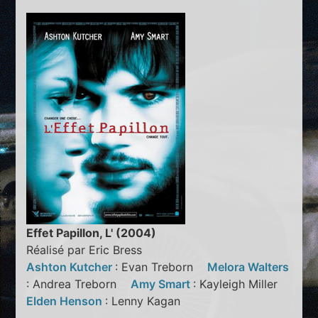
Effet Papillon, L' (2004)
Réalisé par Eric Bress
Ashton Kutcher
: Evan Treborn
Melora Walters
: Andrea Treborn
Amy Smart
: Kayleigh Miller
Elden Henson
: Lenny Kagan