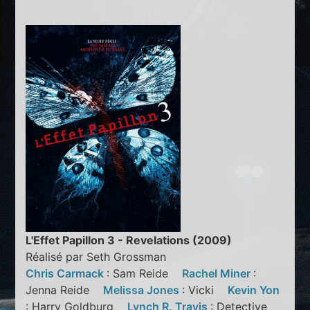
L'Effet Papillon 3 - Revelations (2009)
Réalisé par Seth Grossman
Chris Carmack
: Sam Reide
Rachel Miner
:
Jenna Reide
Melissa Jones
: Vicki
Kevin Yon
: Harry Goldburg
Lynch R. Travis
: Detective