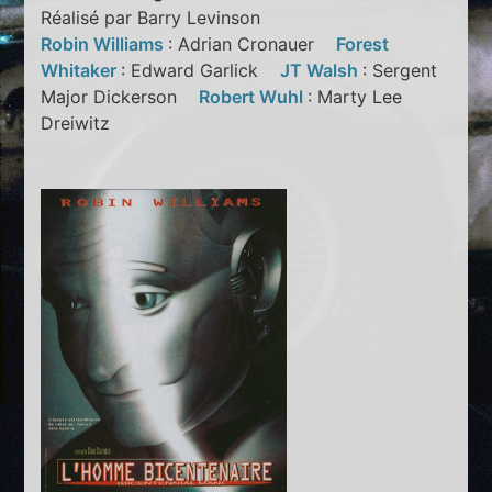
Réalisé par Barry Levinson
Robin Williams
: Adrian Cronauer
Forest
Whitaker
: Edward Garlick
JT Walsh
: Sergent
Major Dickerson
Robert Wuhl
: Marty Lee
Dreiwitz