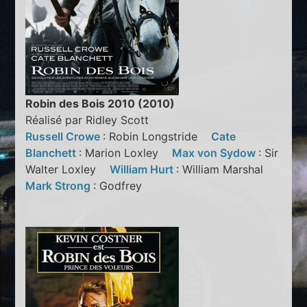
Robin des Bois 2010 (2010)
Réalisé par Ridley Scott
Russell Crowe
: Robin Longstride
Cate
Blanchett
: Marion Loxley
Max von Sydow
: Sir
Walter Loxley
William Hurt
: William Marshal
Mark Strong
: Godfrey