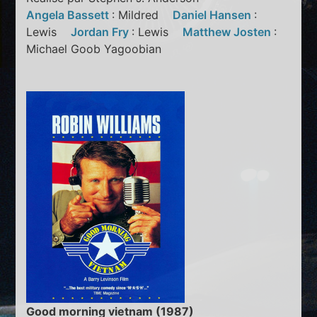
Angela Bassett
: Mildred
Daniel Hansen
:
Lewis
Jordan Fry
: Lewis
Matthew Josten
:
Michael Goob Yagoobian
Good morning vietnam (1987)