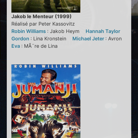
Jakob le Menteur (1999)
Réalisé par Peter Kassovitz
Robin Williams
: Jakob Heym
Hannah Taylor
Gordon
: Lina Kronstein
Michael Jeter
: Avron
Eva
: MÃ¨re de Lina