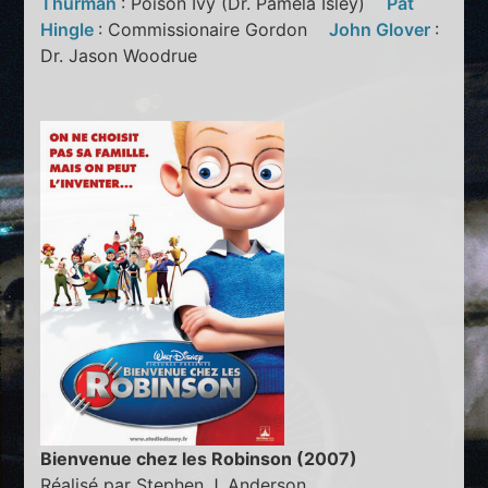
Thurman
: Poison Ivy (Dr. Pamela Isley)
Pat
Hingle
: Commissionaire Gordon
John Glover
:
Dr. Jason Woodrue
Bienvenue chez les Robinson (2007)
Réalisé par Stephen J. Anderson