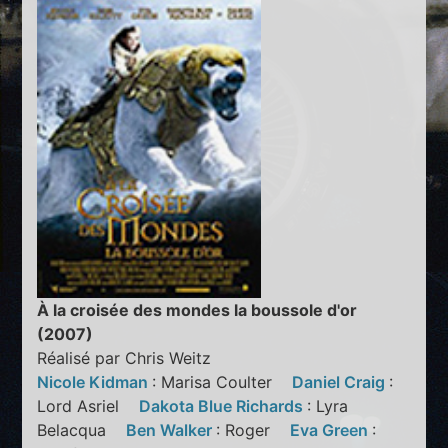
À la croisée des mondes la boussole d'or
(2007)
Réalisé par Chris Weitz
Nicole Kidman
: Marisa Coulter
Daniel Craig
:
Lord Asriel
Dakota Blue Richards
: Lyra
Belacqua
Ben Walker
: Roger
Eva Green
: