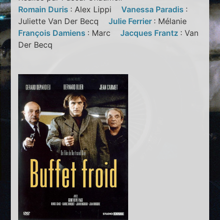
Romain Duris
: Alex Lippi
Vanessa Paradis
:
Juliette Van Der Becq
Julie Ferrier
: Mélanie
François Damiens
: Marc
Jacques Frantz
: Van
Der Becq