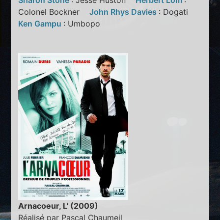
Sharon Stone
: Jesse Huston
Herbert Lom
:
Colonel Bockner
John Rhys Davies
: Dogati
Ken Gampu
: Umbopo
Arnacoeur, L' (2009)
Réalisé par Pascal Chaumeil