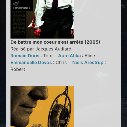
De battre mon coeur s'est arrêté (2005)
Réalisé par Jacques Audiard
Romain Duris
: Tom
Aure Atika
: Aline
Emmanuelle Devos
: Chris
Niels Arestrup
:
Robert