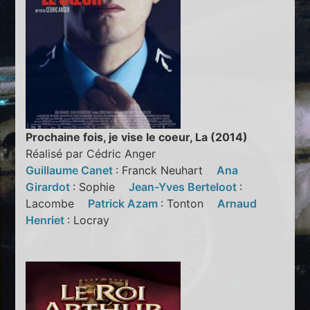
Prochaine fois, je vise le coeur, La (2014)
Réalisé par Cédric Anger
Guillaume Canet
: Franck Neuhart
Ana
Girardot
: Sophie
Jean-Yves Berteloot
:
Lacombe
Patrick Azam
: Tonton
Arnaud
Henriet
: Locray