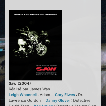
Saw (2004)
Réalisé par James Wan
Leigh Whannell
: Adam
Cary Elwes
: Dr.
Lawrence Gordon
Danny Glover
: Detective