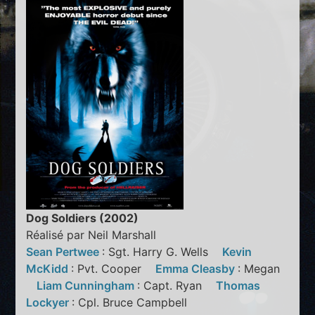
Dog Soldiers (2002)
Réalisé par Neil Marshall
Sean Pertwee
: Sgt. Harry G. Wells
Kevin
McKidd
: Pvt. Cooper
Emma Cleasby
: Megan
Liam Cunningham
: Capt. Ryan
Thomas
Lockyer
: Cpl. Bruce Campbell