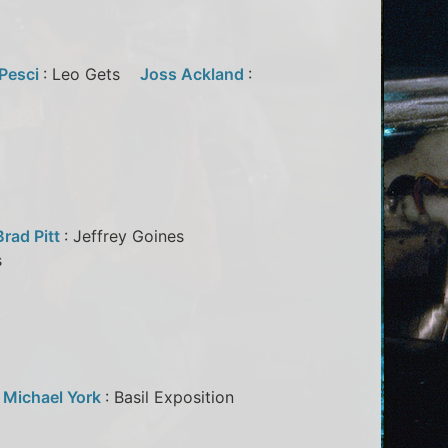
Pesci
: Leo Gets
Joss Ackland
:
Brad Pitt
: Jeffrey Goines
ers
l
Michael York
: Basil Exposition