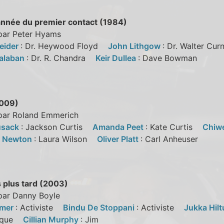
année du premier contact (1984)
 par Peter Hyams
eider
: Dr. Heywood Floyd
John Lithgow
: Dr. Walter C
alaban
: Dr. R. Chandra
Keir Dullea
: Dave Bowman
2009)
 par Roland Emmerich
usack
: Jackson Curtis
Amanda Peet
: Kate Curtis
Chiwe
e Newton
: Laura Wilson
Oliver Platt
: Carl Anheuser
s plus tard (2003)
 par Danny Boyle
lmer
: Activiste
Bindu De Stoppani
: Activiste
Jukka Hil
ifique
Cillian Murphy
: Jim