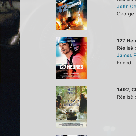
John C
George
127 Heu
Réalisé
James 
Frien
1492, C
Réalisé 