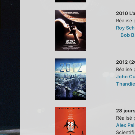
2010 L'
Réalisé
Roy Sch
Bob B
2012 (
Réalisé
John C
Thandi
28 jour
Réalisé
Alex Pa
Scient