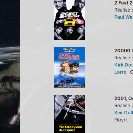
2 Fast 
Réalisé 
Paul Wa
20000 l
Réalisé 
Kirk Do
Lorre
: 
2001, O
Réalisé 
Keir Dul
Floyd