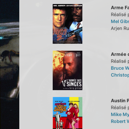
Arme Fat
Réalisé 
Mel Gi
Arjen 
Armée d
Réalisé 
Bruce Wi
Christo
Austin 
Réalisé
Mike M
Robert