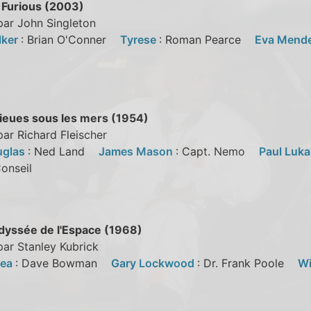
2 Furious (2003)
par John Singleton
lker
: Brian O'Conner
Tyrese
: Roman Pearce
Eva Mend
ieues sous les mers (1954)
par Richard Fleischer
uglas
: Ned Land
James Mason
: Capt. Nemo
Paul Luk
Conseil
dyssée de l'Espace (1968)
par Stanley Kubrick
lea
: Dave Bowman
Gary Lockwood
: Dr. Frank Poole
Wi