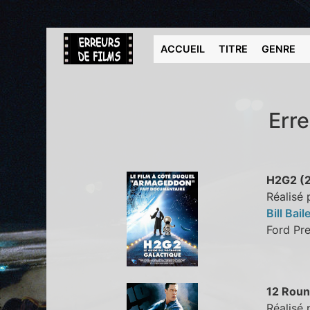
ACCUEIL
TITRE
GENRE
Erre
H2G2 (
Réalisé 
Bill Bail
Ford P
12 Roun
Réalisé 