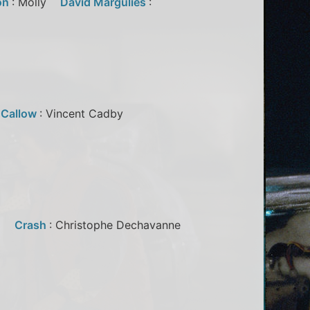
on
: Molly
David Margulies
:
 Callow
: Vincent Cadby
sel
Crash
: Christophe Dechavanne