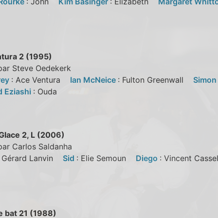
Rourke
: John
Kim Basinger
: Elizabeth
Margaret Whitt
y
tura 2 (1995)
 par Steve Oedekerk
rey
: Ace Ventura
Ian McNeice
: Fulton Greenwall
Simon
 Eziashi
: Ouda
Glace 2, L (2006)
par Carlos Saldanha
: Gérard Lanvin
Sid
: Elie Semoun
Diego
: Vincent Cas
e bat 21 (1988)