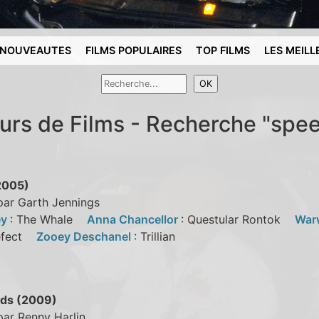
NOUVEAUTES
FILMS POPULAIRES
TOP FILMS
LES MEILL
urs de Films - Recherche "spe
2005)
par Garth Jennings
ey
: The Whale
Anna Chancellor
: Questular Rontok
War
refect
Zooey Deschanel
: Trillian
ds (2009)
par Renny Harlin