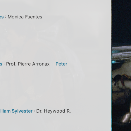
es
: Monica Fuentes
as
: Prof. Pierre Arronax
Peter
lliam Sylvester
: Dr. Heywood R.