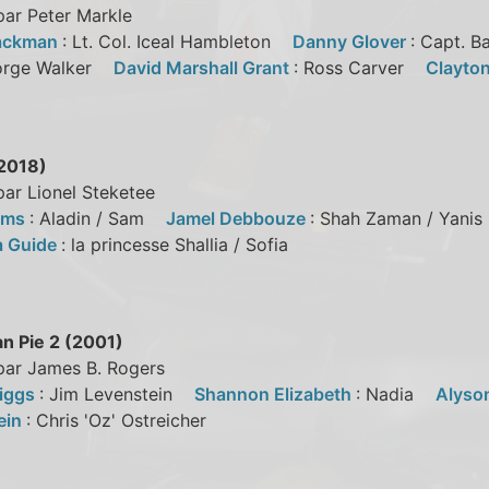
par Peter Markle
ackman
: Lt. Col. Iceal Hambleton
Danny Glover
: Capt. 
eorge Walker
David Marshall Grant
: Ross Carver
Clayto
(2018)
par Lionel Steketee
ams
: Aladin / Sam
Jamel Debbouze
: Shah Zaman / Yan
a Guide
: la princesse Shallia / Sofia
n Pie 2 (2001)
 par James B. Rogers
iggs
: Jim Levenstein
Shannon Elizabeth
: Nadia
Alyso
ein
: Chris 'Oz' Ostreicher