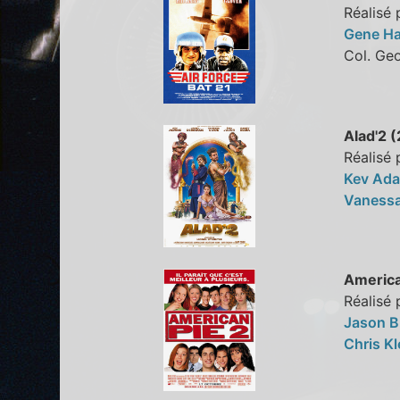
Réalisé 
Gene H
Col. G
Alad'2 
Réalisé 
Kev Ad
Vaness
America
Réalisé
Jason B
Chris Kl