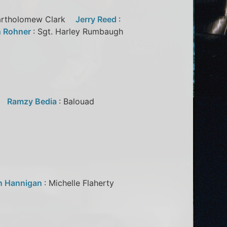
Bartholomew Clark
Jerry Reed
:
n Rohner
: Sgt. Harley Rumbaugh
is
Ramzy Bedia
: Balouad
n Hannigan
: Michelle Flaherty