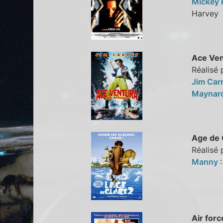
Mickey 
Harve
Ace Ven
Réalisé
Jim Car
Maynard
Age de 
Réalisé 
Manny
Air forc