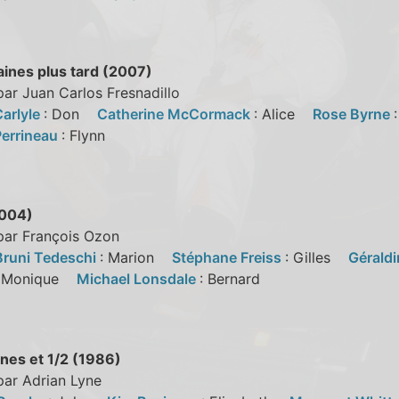
ines plus tard (2007)
par Juan Carlos Fresnadillo
Carlyle
: Don
Catherine McCormack
: Alice
Rose Byrne
Perrineau
: Flynn
2004)
par François Ozon
 Bruni Tedeschi
: Marion
Stéphane Freiss
: Gilles
Géraldi
: Monique
Michael Lonsdale
: Bernard
nes et 1/2 (1986)
par Adrian Lyne