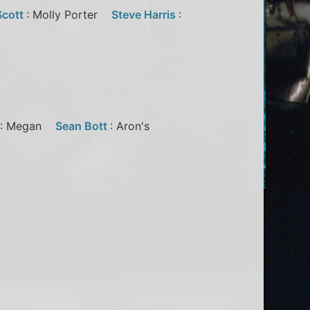
Scott
: Molly Porter
Steve Harris
:
: Megan
Sean Bott
: Aron's