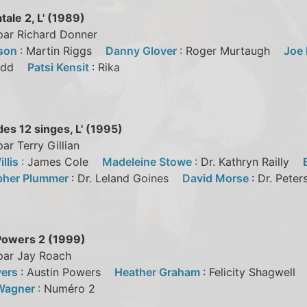
ale 2, L' (1989)
par Richard Donner
bson
: Martin Riggs
Danny Glover
: Roger Murtaugh
Joe 
Rudd
Patsi Kensit
: Rika
es 12 singes, L' (1995)
par Terry Gillian
llis
: James Cole
Madeleine Stowe
: Dr. Kathryn Railly
pher Plummer
: Dr. Leland Goines
David Morse
: Dr. Pet
Powers 2 (1999)
 par Jay Roach
yers
: Austin Powers
Heather Graham
: Felicity Shagwel
 Wagner
: Numéro 2