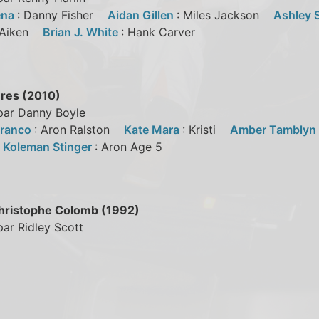
ena
: Danny Fisher
Aidan Gillen
: Miles Jackson
Ashley 
 Aiken
Brian J. White
: Hank Carver
res (2010)
 par Danny Boyle
Franco
: Aron Ralston
Kate Mara
: Kristi
Amber Tamblyn
d
Koleman Stinger
: Aron Age 5
hristophe Colomb (1992)
par Ridley Scott