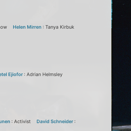
urnow
Helen Mirren
: Tanya Kirbuk
tel Ejiofor
: Adrian Helmsley
tunen
: Activist
David Schneider
: