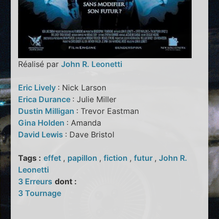
Réalisé par
John R. Leonetti
Eric Lively
: Nick Larson
Erica Durance
: Julie Miller
Dustin Milligan
: Trevor Eastman
Gina Holden
: Amanda
David Lewis
: Dave Bristol
Tags :
effet
,
papillon
,
fiction
,
futur
,
John R.
Leonetti
3 Erreurs
dont :
3 Tournage