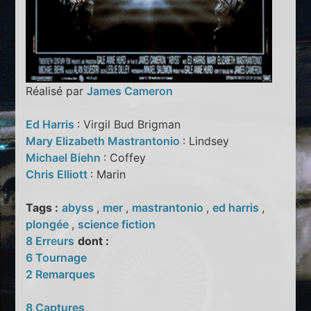
Réalisé par
James Cameron
Ed Harris
: Virgil Bud Brigman
Mary Elizabeth Mastrantonio
: Lindsey
Michael Biehn
: Coffey
Chris Elliott
: Marin
Tags :
abyss
,
mer
,
mastrantonio
,
ed harris
,
plongée
,
science fiction
8 Erreurs
dont :
6 Tournage
2 Remarques
8 Captures