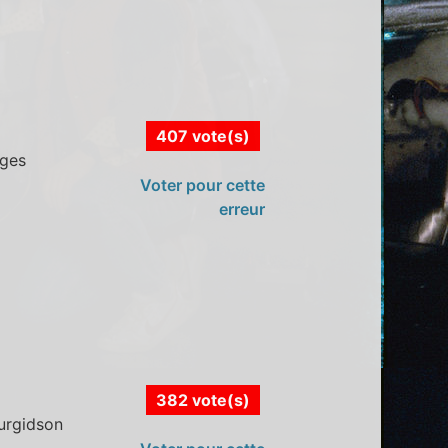
407 vote(s)
ages
Voter pour cette
erreur
382 vote(s)
Turgidson