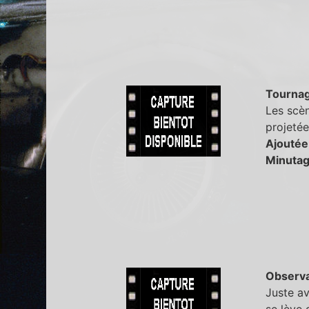
Tourna
Les scèn
projetée
Ajoutée
Minutag
Observa
Juste av
se lève 