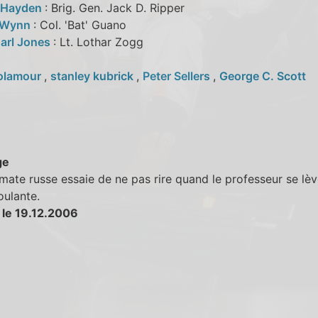
g Hayden
: Brig. Gen. Jack D. Ripper
 Wynn
: Col. 'Bat' Guano
arl Jones
: Lt. Lothar Zogg
olamour
,
stanley kubrick
,
Peter Sellers
,
George C. Scott
ge
mate russe essaie de ne pas rire quand le professeur se lè
oulante.
 le 19.12.2006