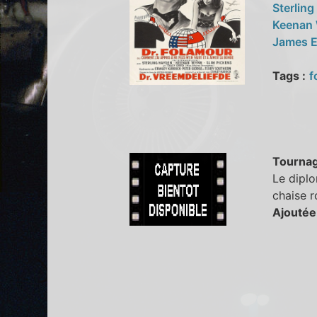
Sterlin
Keenan
James E
Tags :
f
Tourna
Le diplo
chaise r
Ajoutée