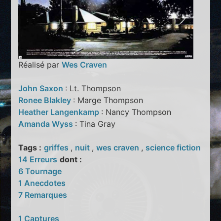
Réalisé par
Wes Craven
John Saxon
: Lt. Thompson
Ronee Blakley
: Marge Thompson
Heather Langenkamp
: Nancy Thompson
Amanda Wyss
: Tina Gray
Tags :
griffes
,
nuit
,
wes craven
,
science fiction
14 Erreurs
dont :
6 Tournage
1 Anecdotes
7 Remarques
1 Captures