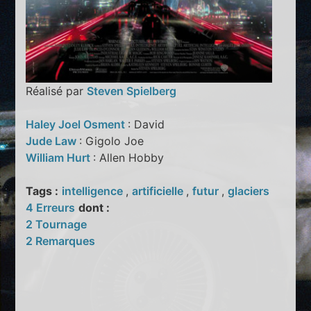
Réalisé par
Steven Spielberg
Haley Joel Osment
: David
Jude Law
: Gigolo Joe
William Hurt
: Allen Hobby
Tags :
intelligence
,
artificielle
,
futur
,
glaciers
4 Erreurs
dont :
2 Tournage
2 Remarques