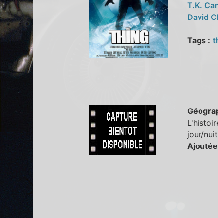
T.K. Car
David C
Tags :
t
Géogra
L'histoi
jour/nui
Ajoutée