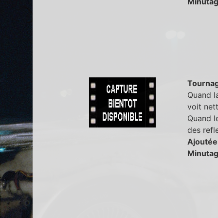
Minutag
Tourna
Quand la
voit net
Quand le
des refl
Ajoutée
Minutag