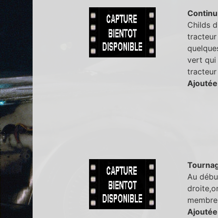
Continu
Childs d
tracteur
quelques
vert qui
tracteur
Ajoutée
Tourna
Au début
droite,o
membre 
Ajoutée