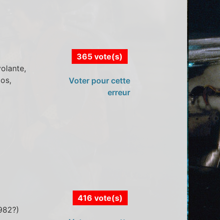
365 vote(s)
olante,
dos,
Voter pour cette
erreur
416 vote(s)
1982?)