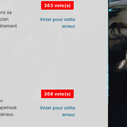
363 vote(s)
ans sa
plan
Voter pour cette
lètement
erreur
368 vote(s)
on
apetissé.
Voter pour cette
érieur.
erreur