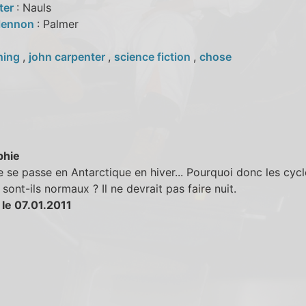
ter
: Nauls
lennon
: Palmer
hing
,
john carpenter
,
science fiction
,
chose
phie
re se passe en Antarctique en hiver... Pourquoi donc les cycl
t sont-ils normaux ? Il ne devrait pas faire nuit.
 le 07.01.2011