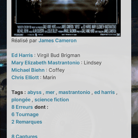
Réalisé par
James Cameron
Ed Harris
: Virgil Bud Brigman
Mary Elizabeth Mastrantonio
: Lindsey
Michael Biehn
: Coffey
Chris Elliott
: Marin
Tags :
abyss
,
mer
,
mastrantonio
,
ed harris
,
plongée
,
science fiction
8 Erreurs
dont :
6 Tournage
2 Remarques
8 Captures