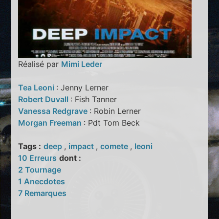
Réalisé par
Mimi Leder
Tea Leoni
: Jenny Lerner
Robert Duvall
: Fish Tanner
Vanessa Redgrave
: Robin Lerner
Morgan Freeman
: Pdt Tom Beck
Tags :
deep
,
impact
,
comete
,
leoni
10 Erreurs
dont :
2 Tournage
1 Anecdotes
7 Remarques