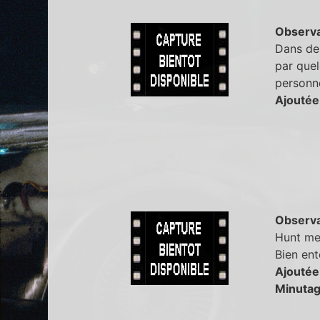
Observa
Dans des
par quel
personne
Ajoutée
Observa
Hunt meu
Bien ent
Ajoutée
Minutag