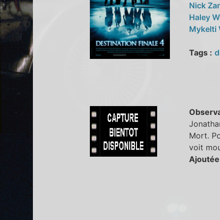
Nick Za
Haley 
Mykelti
Tags :
d
Observa
Jonathan
Mort. Po
voit mou
Ajoutée