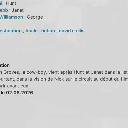
ni
: Hunt
Webb
: Janet
 Williamson
: George
estination
,
finale
,
fiction
,
david r. ellis
tion
 Groves, le cow-boy, vient après Hunt et Janet dans la list
urtant, dans la vision de Nick sur le circuit au début du film
rir avant eux.
 le 02.08.2026