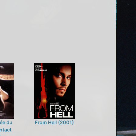
ée du
From Hell (2001)
ntact