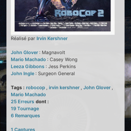
Réalisé par
Irvin Kershner
John Glover
: Magnavolt
Mario Machado
: Casey Wong
Leeza Gibbons
: Jess Perkins
John Ingle
: Surgeon General
Tags :
robocop
,
irvin kershner
,
John Glover
,
Mario Machado
25 Erreurs
dont :
19 Tournage
6 Remarques
1 Captures