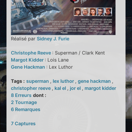
Réalisé par
Sidney J. Furie
Christophe Reeve
: Superman / Clark Kent
Margot Kidder
: Lois Lane
Gene Hackman
: Lex Luthor
Tags :
superman
,
lex luthor
,
gene hackman
,
christopher reeve
,
kal el
,
jor el
,
margot kidder
8 Erreurs
dont :
2 Tournage
6 Remarques
7 Captures