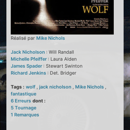
Réalisé par
Mike Nichols
Jack Nicholson
: Will Randall
Michelle Pfeiffer
: Laura Alden
James Spader
: Stewart Swinton
Richard Jenkins
: Det. Bridger
Tags :
wolf
,
jack nicholson
,
Mike Nichols
,
fantastique
6 Erreurs
dont :
5 Tournage
1 Remarques