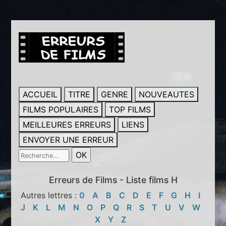
ACCUEIL
TITRE
GENRE
NOUVEAUTES
FILMS POPULAIRES
TOP FILMS
MEILLEURES ERREURS
LIENS
ENVOYER UNE ERREUR
Erreurs de Films - Liste films H
Autres lettres :
0
A
B
C
D
E
F
G
H
I
J
K
L
M
N
O
P
Q
R
S
T
U
V
W
X
Y
Z