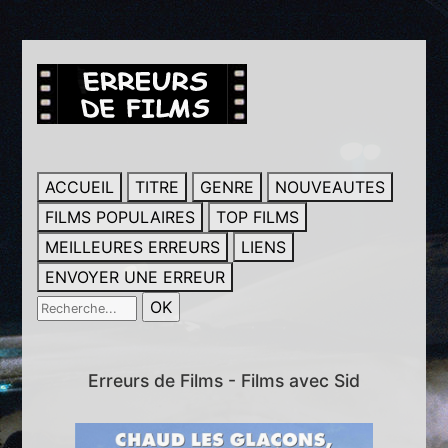
ACCUEIL
TITRE
GENRE
NOUVEAUTES
FILMS POPULAIRES
TOP FILMS
MEILLEURES ERREURS
LIENS
ENVOYER UNE ERREUR
Erreurs de Films - Films avec Sid