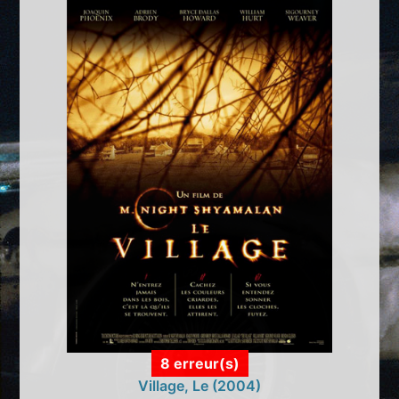
8 erreur(s)
Village, Le (2004)