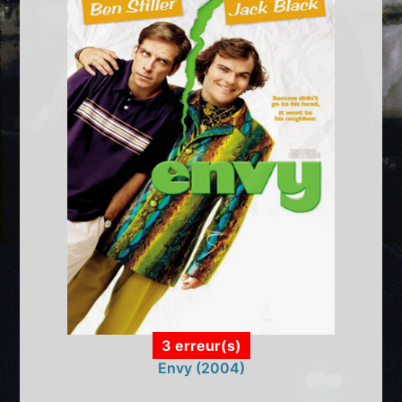
3 erreur(s)
Envy (2004)