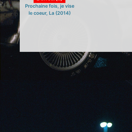
Prochaine fois, je vise
le coeur, La (2014)