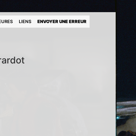
EURES
LIENS
ENVOYER UNE ERREUR
rardot