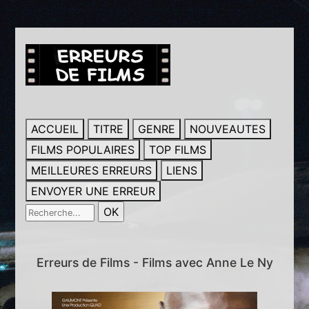
ACCUEIL
TITRE
GENRE
NOUVEAUTES
FILMS POPULAIRES
TOP FILMS
MEILLEURES ERREURS
LIENS
ENVOYER UNE ERREUR
Erreurs de Films - Films avec Anne Le Ny