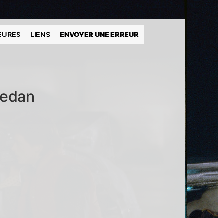
EURES
LIENS
ENVOYER UNE ERREUR
Aedan