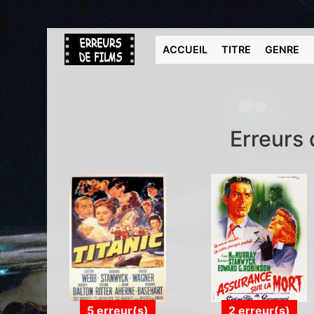
ACCUEIL
TITRE
GENRE
Erreurs 
5 erreur(s)
2 erreur(s)