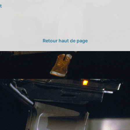
t
Retour haut de page