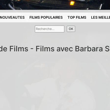
NOUVEAUTES
FILMS POPULAIRES
TOP FILMS
LES MEILL
de Films - Films avec Barbara