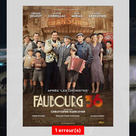
1 erreur(s)