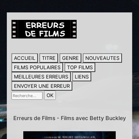
ACCUEIL
TITRE
GENRE
NOUVEAUTES
FILMS POPULAIRES
TOP FILMS
MEILLEURES ERREURS
LIENS
ENVOYER UNE ERREUR
Erreurs de Films - Films avec Betty Buckley