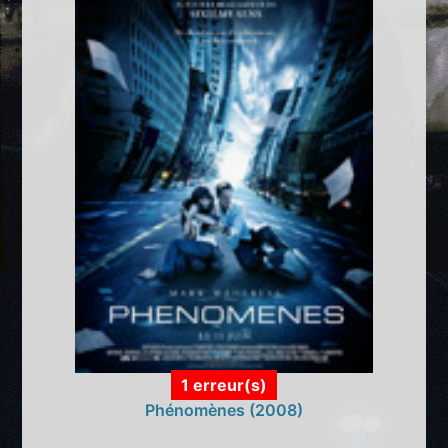
1 erreur(s)
Phénomènes (2008)