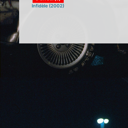
Infidèle (2002)