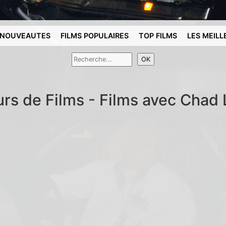
NOUVEAUTES
FILMS POPULAIRES
TOP FILMS
LES MEILL
urs de Films - Films avec Chad