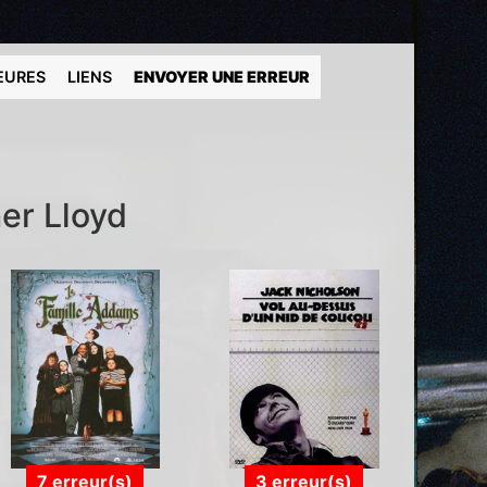
EURES
LIENS
ENVOYER UNE ERREUR
her Lloyd
7 erreur(s)
3 erreur(s)