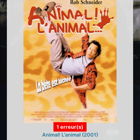
1 erreur(s)
Animal! L'animal (2001)