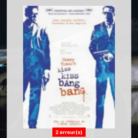
2 erreur(s)