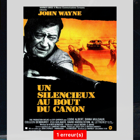
1 erreur(s)