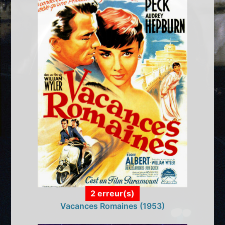
2 erreur(s)
Vacances Romaines (1953)