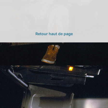
Retour haut de page