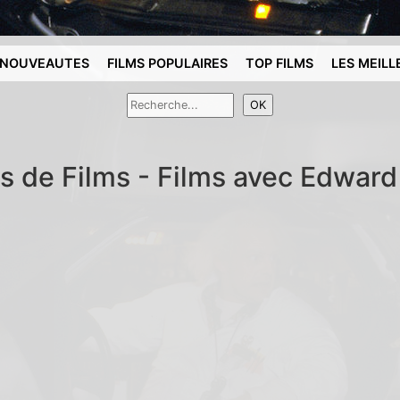
NOUVEAUTES
FILMS POPULAIRES
TOP FILMS
LES MEILL
rs de Films - Films avec Edward