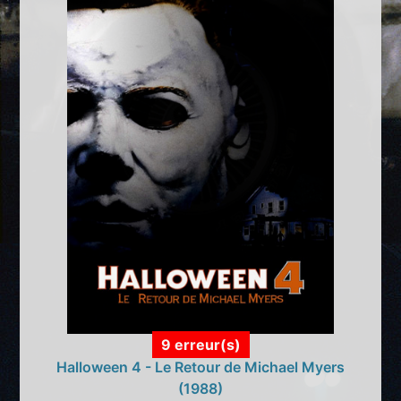
9 erreur(s)
Halloween 4 - Le Retour de Michael Myers
(1988)