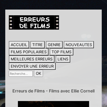
ACCUEIL
TITRE
GENRE
NOUVEAUTES
FILMS POPULAIRES
TOP FILMS
MEILLEURES ERREURS
LIENS
ENVOYER UNE ERREUR
Erreurs de Films - Films avec Ellie Cornell