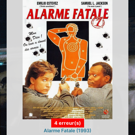
4 erreur(s)
Alarme Fatale (1993)