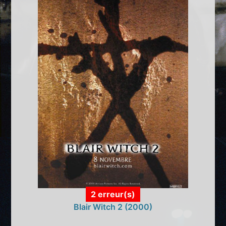
2 erreur(s)
Blair Witch 2 (2000)