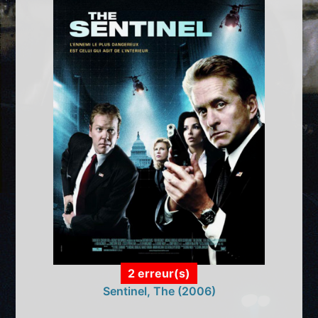
2 erreur(s)
Sentinel, The (2006)