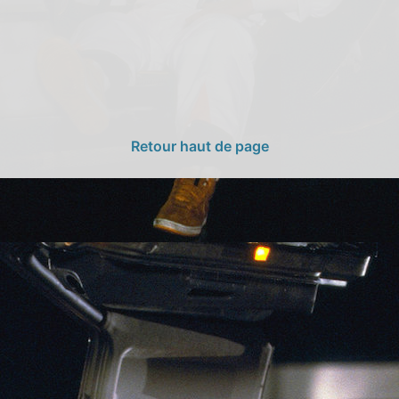
Retour haut de page