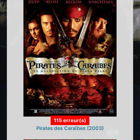
115 erreur(s)
Pirates des Caraïbes (2003)