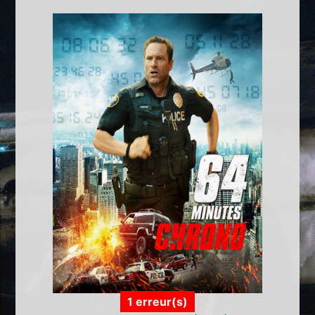
1 erreur(s)