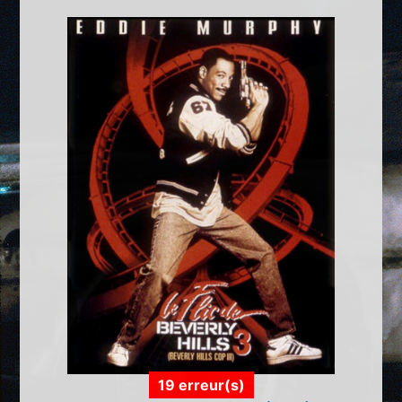
19 erreur(s)