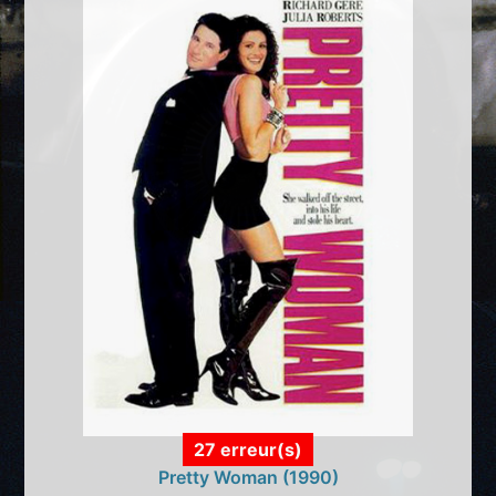
27 erreur(s)
Pretty Woman (1990)