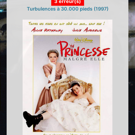
3 erreur(s)
Turbulences à 30.000 pieds (1997)