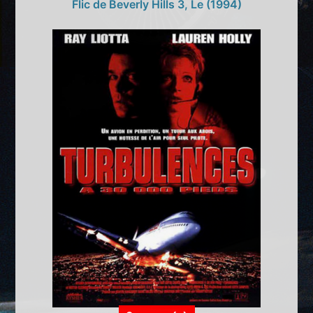
Flic de Beverly Hills 3, Le (1994)