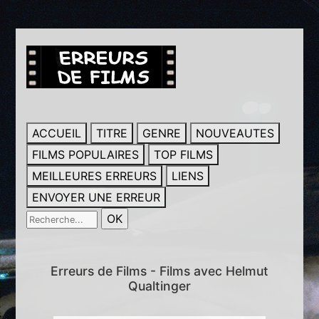
ACCUEIL
TITRE
GENRE
NOUVEAUTES
FILMS POPULAIRES
TOP FILMS
MEILLEURES ERREURS
LIENS
ENVOYER UNE ERREUR
Erreurs de Films - Films avec Helmut
Qualtinger