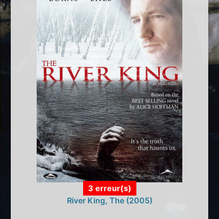
3 erreur(s)
River King, The (2005)