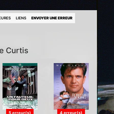
EURES
LIENS
ENVOYER UNE ERREUR
e Curtis
5 erreur(s)
4 erreur(s)