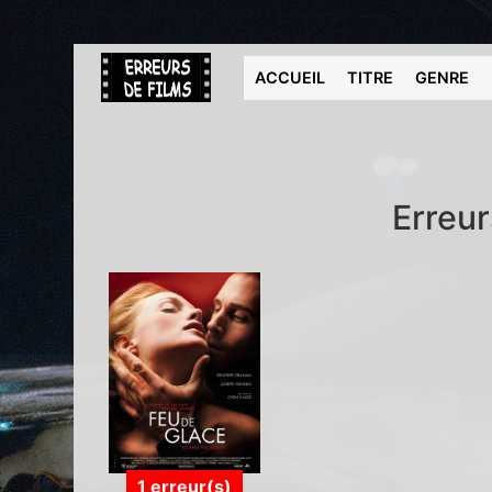
ACCUEIL
TITRE
GENRE
Erreur
1 erreur(s)