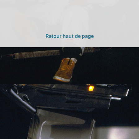
Retour haut de page