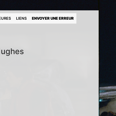
EURES
LIENS
ENVOYER UNE ERREUR
 Hughes